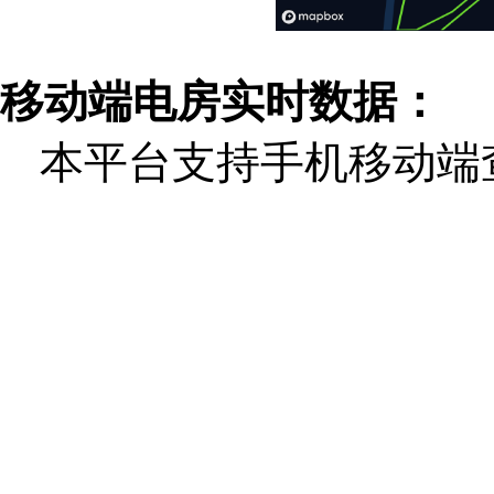
移动端电房实时数据：
本平台支持手机移动端