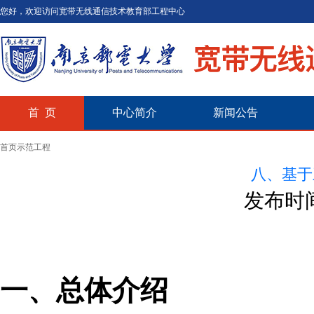
您好，欢迎访问宽带无线通信技术教育部工程中心
首 页
中心简介
新闻公告
首页
示范工程
八、基于
发布时间
一、总体介绍