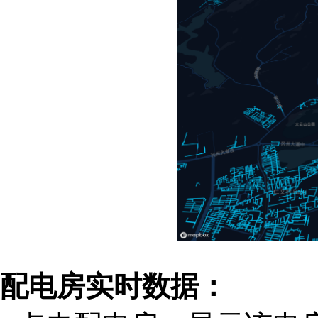
配电房实时数据：