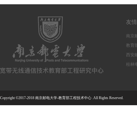
友情
南京
教育
西安
桂林
Copyright ©2017-2018 南京邮电大学-教育部工程技术中心 .All Rights Reserved.