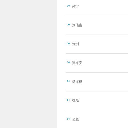
孙宁
刘佶鑫
刘浏
孙海安
杨海根
柴磊
吴聪